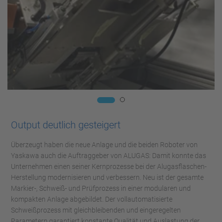
Output deutlich gesteigert
Überzeugt haben die neue Anlage und die beiden Roboter von
Yaskawa auch die Auftraggeber von ALUGAS: Damit konnte das
Unternehmen einen seiner Kernprozesse bei der Alugasflaschen-
Herstellung modernisieren und verbessern. Neu ist der gesamte
Markier-, Schweiß- und Prüfprozess in einer modularen und
kompakten Anlage abgebildet. Der vollautomatisierte
Schweißprozess mit gleichbleibenden und eingeregelten
Parametern garantiert konstante Qualität und Auslastung der