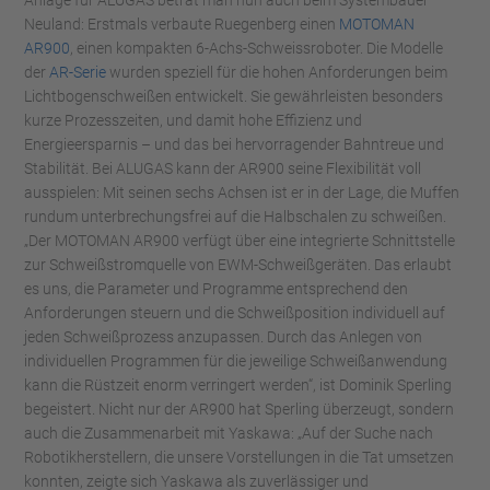
Anlage für ALUGAS betrat man nun auch beim Systembauer
Neuland: Erstmals verbaute Ruegenberg einen
MOTOMAN
AR900
, einen kompakten 6-Achs-Schweissroboter. Die Modelle
der
AR-Serie
wurden speziell für die hohen Anforderungen beim
Lichtbogenschweißen entwickelt. Sie gewährleisten besonders
kurze Prozesszeiten, und damit hohe Effizienz und
Energieersparnis – und das bei hervorragender Bahntreue und
Stabilität. Bei ALUGAS kann der AR900 seine Flexibilität voll
ausspielen: Mit seinen sechs Achsen ist er in der Lage, die Muffen
rundum unterbrechungsfrei auf die Halbschalen zu schweißen.
„Der MOTOMAN AR900 verfügt über eine integrierte Schnittstelle
zur Schweißstromquelle von EWM-Schweißgeräten. Das erlaubt
es uns, die Parameter und Programme entsprechend den
Anforderungen steuern und die Schweißposition individuell auf
jeden Schweißprozess anzupassen. Durch das Anlegen von
individuellen Programmen für die jeweilige Schweißanwendung
kann die Rüstzeit enorm verringert werden“, ist Dominik Sperling
begeistert. Nicht nur der AR900 hat Sperling überzeugt, sondern
auch die Zusammenarbeit mit Yaskawa: „Auf der Suche nach
Robotikherstellern, die unsere Vorstellungen in die Tat umsetzen
konnten, zeigte sich Yaskawa als zuverlässiger und