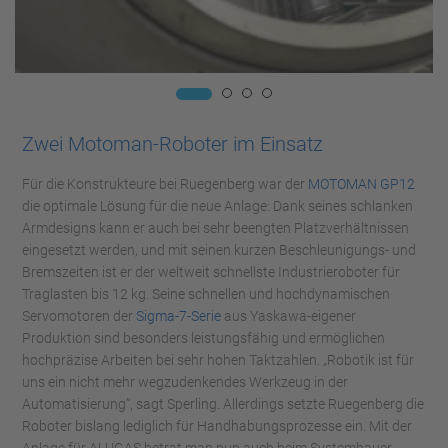
Zwei Motoman-Roboter im Einsatz
Für die Konstrukteure bei Ruegenberg war der
MOTOMAN GP12
die optimale Lösung für die neue Anlage: Dank seines schlanken
Armdesigns kann er auch bei sehr beengten Platzverhältnissen
eingesetzt werden, und mit seinen kurzen Beschleunigungs- und
Bremszeiten ist er der weltweit schnellste Industrieroboter für
Traglasten bis 12 kg. Seine schnellen und hochdynamischen
Servomotoren der
Sigma-7-Serie
aus Yaskawa-eigener
Produktion sind besonders leistungsfähig und ermöglichen
hochpräzise Arbeiten bei sehr hohen Taktzahlen. „Robotik ist für
uns ein nicht mehr wegzudenkendes Werkzeug in der
Automatisierung“, sagt Sperling. Allerdings setzte Ruegenberg die
Roboter bislang lediglich für Handhabungsprozesse ein. Mit der