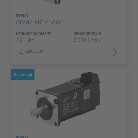
SGM7J
SGM7J-06A6A2C
NENNDREHMOMENT
NENNDREHZAHL
1,91 Nm
3.000 1/min
VERGLEICH
Bevorzugt
SGM7J