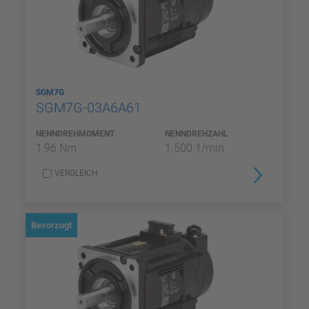
SGM7G
SGM7G-03A6A61
NENNDREHMOMENT
NENNDREHZAHL
1,96 Nm
1.500 1/min
VERGLEICH
Bevorzugt