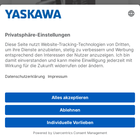
SGM7A
SGM7A-C2A6A61
NENNDREHMOMENT
NENNDREHZAHL
0,477 Nm
3.000 1/min
VERGLEICH
Bevorzugt