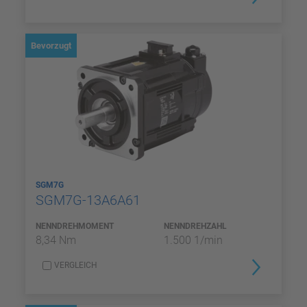
Bevorzugt
SGM7G
SGM7G-13A6A61
NENNDREHMOMENT
NENNDREHZAHL
8,34 Nm
1.500 1/min
VERGLEICH