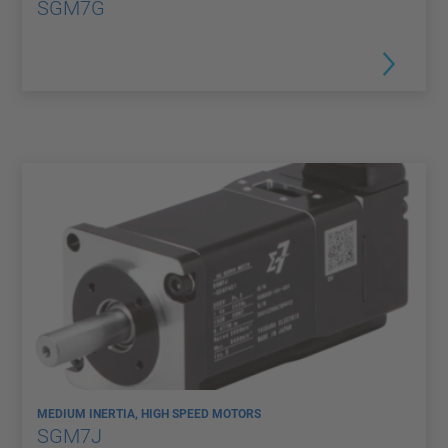
SGM7G
MEDIUM INERTIA, HIGH SPEED MOTORS
SGM7J