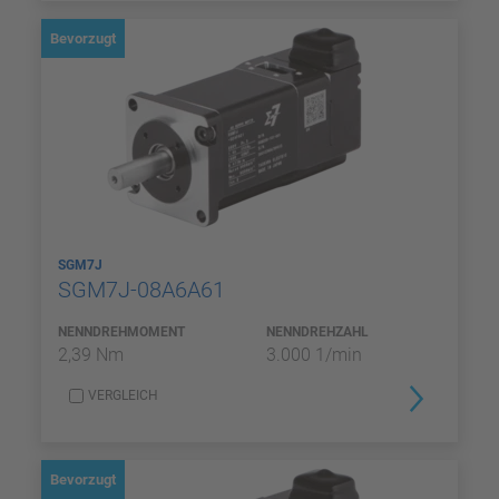
Bevorzugt
SGM7J
SGM7J-08A6A61
NENNDREHMOMENT
NENNDREHZAHL
2,39 Nm
3.000 1/min
VERGLEICH
Bevorzugt