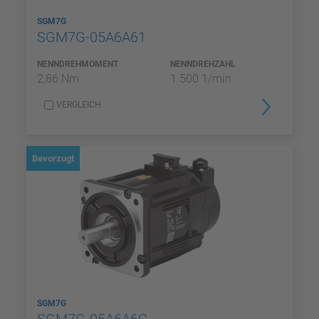
SGM7G
SGM7G-05A6A61
NENNDREHMOMENT
NENNDREHZAHL
2,86 Nm
1.500 1/min
VERGLEICH
Bevorzugt
SGM7G