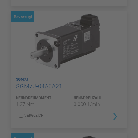
Bevorzugt
SGM7J
SGM7J-04A6A21
NENNDREHMOMENT
NENNDREHZAHL
1,27 Nm
3.000 1/min
VERGLEICH