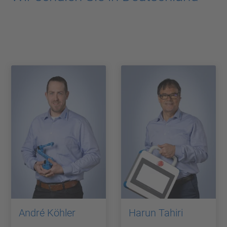
André Köhler
Harun Tahiri