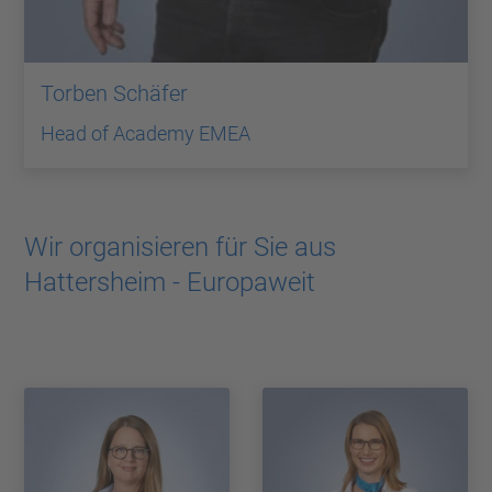
Torben Schäfer
Head of Academy EMEA
Wir organisieren für Sie aus
Hattersheim - Europaweit