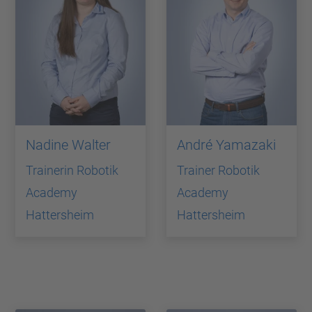
Nadine Walter
André Yamazaki
Trainerin Robotik
Trainer Robotik
Academy
Academy
Hattersheim
Hattersheim