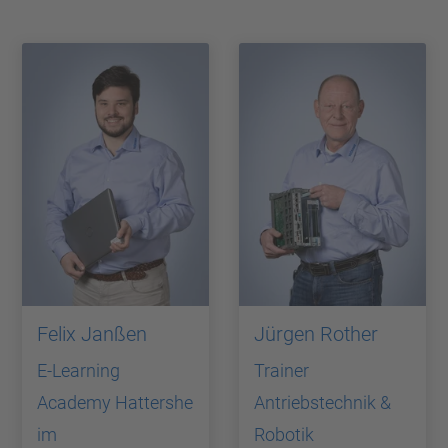
Felix Janßen
Jürgen Rother
E-Learning
Trainer
Academy Hattershe
Antriebstechnik &
im
Robotik