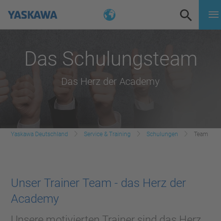
Das Schulungsteam
Das Herz der Academy
Yaskawa Deutschland
Service & Training
Schulungen
Team
Unser Trainer Team - das Herz der
Academy
Unsere motivierten Trainer sind das Herz