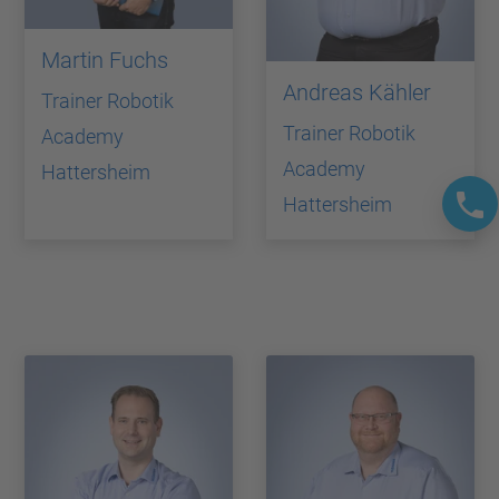
Martin Fuchs
Andreas Kähler
Trainer Robotik
Trainer Robotik
Academy
Academy
Hattersheim
Hattersheim