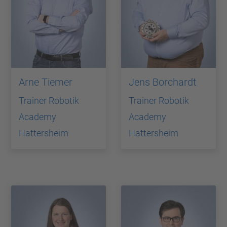
Arne Tiemer
Jens Borchardt
Trainer Robotik
Trainer Robotik
Academy
Academy
Hattersheim
Hattersheim