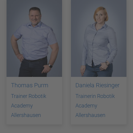
Thomas Purm
Daniela Riesinger
Trainer Robotik
Trainerin Robotik
Academy
Academy
Allershausen
Allershausen