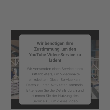
Management Platform
Wir benötigen Ihre
Zustimmung, um den
YouTube Video-Service zu
laden!
Wir verwenden einen Service eines
Drittanbieters, um Videoinhalte
einzubetten. Dieser Service kann
Daten zu Ihren Aktivitäten sammeln.
Bitte lesen Sie die Details durch und
stimmen Sie der Nutzung des
Service zu, um dieses Video
anzusehen.