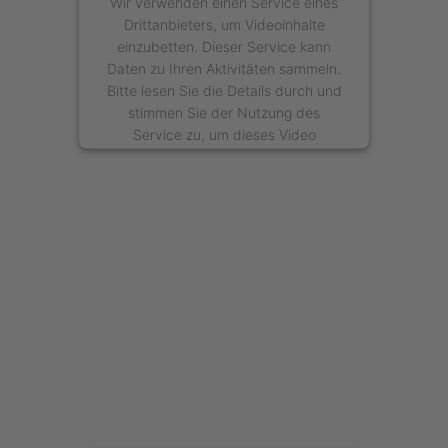
Wir verwenden einen Service eines
Drittanbieters, um Videoinhalte
einzubetten. Dieser Service kann
Daten zu Ihren Aktivitäten sammeln.
Bitte lesen Sie die Details durch und
stimmen Sie der Nutzung des
Service zu, um dieses Video
anzusehen.
Mehr Informationen
Akzeptieren
powered by
Usercentrics Consent
Management Platform