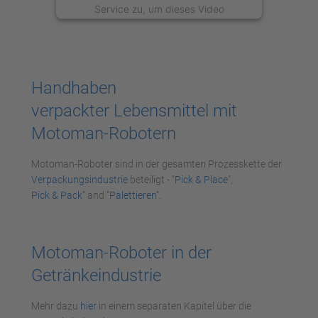
Service zu, um dieses Video
anzusehen.
Mehr Informationen
Handhaben
Akzeptieren
verpackter Lebensmittel mit
powered by
Usercentrics Consent
Motoman-Robotern
Management Platform
Motoman-Roboter sind in der gesamten Prozesskette der
Verpackungsindustrie
beteiligt - "
Pick & Place
",
Pick & Pack
" and "
Palettieren
".
Motoman-Roboter in der
Getränkeindustrie
Mehr dazu
hier
in einem separaten Kapitel über die