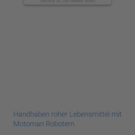
Service zu, um dieses Video
anzusehen.
Mehr Informationen
Akzeptieren
powered by
Usercentrics Consent
Management Platform
Handhaben roher Lebensmittel mit
Motoman Robotern