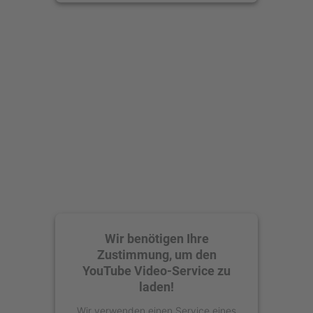
anzusehen.
Mehr Informationen
Akzeptieren
powered by
Usercentrics Consent
Management Platform
Wir benötigen Ihre
Zustimmung, um den
YouTube Video-Service zu
laden!
Wir verwenden einen Service eines