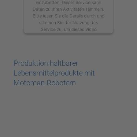
einzubetten. Dieser Service kann
Daten zu Ihren Aktivitäten sammeln.
Bitte lesen Sie die Details durch und
stimmen Sie der Nutzung des
Service zu, um dieses Video
anzusehen.
Mehr Informationen
Produktion haltbarer
Akzeptieren
Lebensmittelprodukte mit
powered by
Usercentrics Consent
Motoman-Robotern
Management Platform