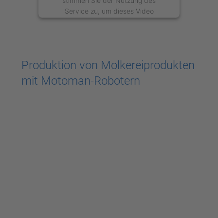
stimmen Sie der Nutzung des
Service zu, um dieses Video
anzusehen.
Mehr Informationen
Produktion von Molkereiprodukten
Akzeptieren
mit Motoman-Robotern
powered by
Usercentrics Consent
Management Platform