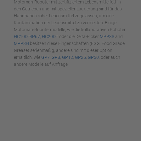
Motoman-Roboter mit zertifiziertem Lebensmittelfett in
den Getrieben und mit spezieller Lackierung sind für das
Handhaben roher Lebensmittel zugelassen, um eine
Kontamination der Lebensmittel zu vermeiden. Einige
Motoman-Robotermodelle, wie die kollaborativen Roboter
HC10DT-IP67
,
HC20DT
oder die Delta-Picker
MPP3S
and
MPP3H
besitzen diese Eingenschaften (FGG, Food Grade
Grease) serienmäßig, andere sind mit dieser Option
erhältlich, wie
GP7
,
GP8
,
GP12
,
GP25
,
GP50
, oder auch
andere Modelle auf Anfrage.