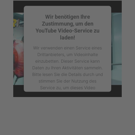
Wir benötigen Ihre
Zustimmung, um den
YouTube Video-Service zu
laden!
Wir verwenden einen Service eines
Drittanbieters, um Videoinhalte
einzubetten. Dieser Service kann
Daten zu Ihren Aktivitäten sammeln.
Bitte lesen Sie die Details durch und
stimmen Sie der Nutzung des
Service zu, um dieses Video
anzusehen.
Mehr Informationen
Akzeptieren