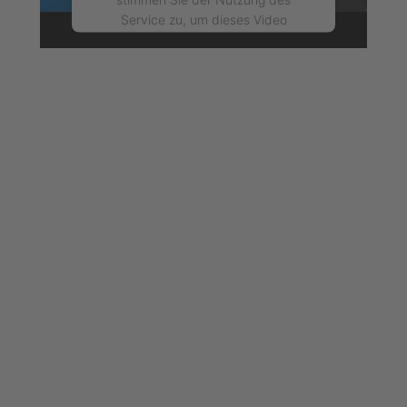
Service zu, um dieses Video
anzusehen.
Mehr Informationen
Akzeptieren
powered by
Usercentrics Consent
Management Platform