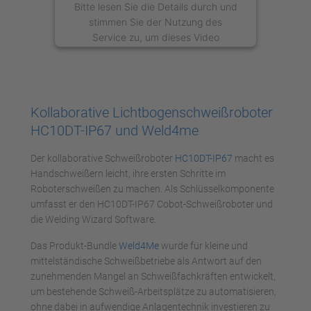
Bitte lesen Sie die Details durch und
stimmen Sie der Nutzung des
Service zu, um dieses Video
anzusehen.
Mehr Informationen
Kollaborative Lichtbogenschweißroboter
Akzeptieren
HC10DT-IP67 und Weld4me
powered by
Usercentrics Consent
Der kollaborative Schweißroboter
HC10DT-IP67
macht es
Management Platform
Handschweißern leicht, ihre ersten Schritte im
Roboterschweißen zu machen. Als Schlüsselkomponente
umfasst er den HC10DT-IP67 Cobot-Schweißroboter und
die Welding Wizard Software.
Das Produkt-Bundle
Weld4Me
wurde für kleine und
mittelständische Schweißbetriebe als Antwort auf den
zunehmenden Mangel an Schweißfachkräften entwickelt,
um bestehende Schweiß-Arbeitsplätze zu automatisieren,
ohne dabei in aufwendige Anlagentechnik investieren zu