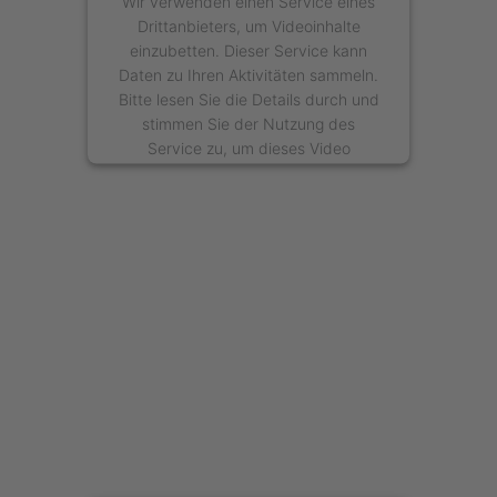
Wir verwenden einen Service eines
Drittanbieters, um Videoinhalte
einzubetten. Dieser Service kann
Daten zu Ihren Aktivitäten sammeln.
Bitte lesen Sie die Details durch und
stimmen Sie der Nutzung des
Service zu, um dieses Video
anzusehen.
Mehr Informationen
Akzeptieren
powered by
Usercentrics Consent
Management Platform