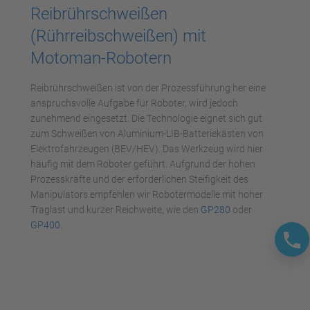
Reibrührschweißen
Akzeptieren
(Rührreibschweißen) mit
powered by
Usercentrics Consent
Motoman-Robotern
Management Platform
Reibrührschweißen ist von der Prozessführung her eine
anspruchsvolle Aufgabe für Roboter, wird jedoch
zunehmend eingesetzt. Die Technologie eignet sich gut
zum Schweißen von Aluminium-LIB-Batteriekästen von
Elektrofahrzeugen (BEV/HEV). Das Werkzeug wird hier
häufig mit dem Roboter geführt. Aufgrund der hohen
Prozesskräfte und der erforderlichen Steifigkeit des
Manipulators empfehlen wir Robotermodelle mit hoher
Traglast und kurzer Reichweite, wie den
GP280
oder
GP400
.