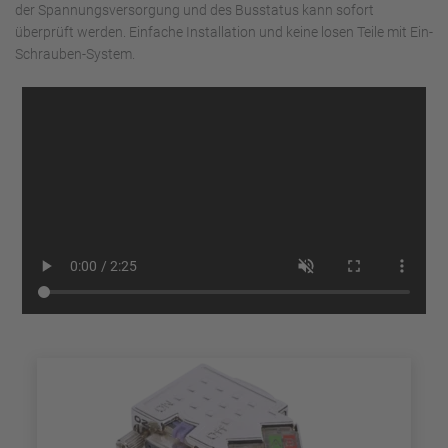
der Spannungsversorgung und des Busstatus kann sofort
überprüft werden. Einfache Installation und keine losen Teile mit Ein-
Schrauben-System.