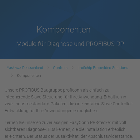
Komponenten
Module für Diagnose und PROFIBUS DP
Yaskawa Deutschland
Controls
profichip Embedded Solutions
Komponenten
Unsere PROFIBUS-Baugruppe proficonn als einfach zu
integrierende Slave-Steuerung für Ihre Anwendung. Erhältlich in
zwei Industriestandard-Paketen, die eine einfache Slave-Controller-
Entwicklung für Ihre Anwendungen ermöglichen.
Lernen Sie unseren zuverlässigen EasyConn PB-Stecker mit voll
sichtbaren Diagnose-LEDs kennen, die die Installation erheblich
erleichtern. Der Status der Busaktivität, der Abschlusswiderstände,