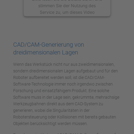
stimmen Sie der Nutzung des
Service zu, um dieses Video
anzusehen.
Mehr Informationen
CAD/CAM-Generierung von
Akzeptieren
dreidimensionalen Lagen
powered by
Usercentrics Consent
Wenn das Werkstück nicht nur aus zweidimensionalen,
Management Platform
sondern dreidimensionalen Lagen aufgebaut und für den
Roboter aufbereitet werden soll, ist die CAD/CAM-
Software-Technologie immer noch irgendwo zwischen
Forschung und einsatzfähigem Produkt. Eine solche
Software muss in der Lage sein, gekrümmte, mehrachsige
Werkzeugbahnen direkt aus dem CAD-System zu
generieren, wobei die Singularitäten in der
Robotersteuerung oder Kollisionen mit bereits gebauten
Objekten berücksichtigt werden müssen.