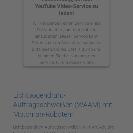
YouTube Video-Service zu
laden!
Wir verwenden einen Service eines
Drittanbieters, um Videoinhalte
einzubetten. Dieser Service kann
Daten zu Ihren Aktivitäten sammeln.
Bitte lesen Sie die Details durch und
stimmen Sie der Nutzung des
Service zu, um dieses Video
anzusehen.
Mehr Informationen
Lichtbogendraht-
Akzeptieren
Auftragsschweißen (WAAM) mit
powered by
Usercentrics Consent
Motoman-Robotern
Management Platform
Lichtbogendraht-Auftragsschweißen (Wire Arc Additive