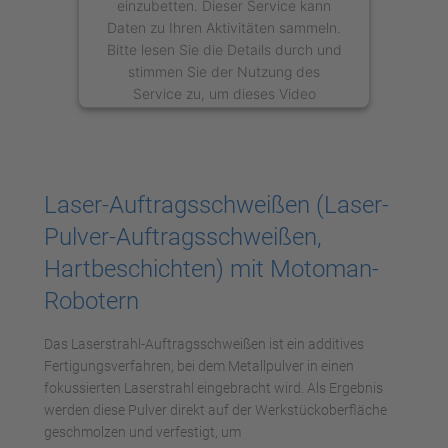
einzubetten. Dieser Service kann
Daten zu Ihren Aktivitäten sammeln.
Bitte lesen Sie die Details durch und
stimmen Sie der Nutzung des
Service zu, um dieses Video
anzusehen.
Mehr Informationen
Laser-Auftragsschweißen (Laser-
Akzeptieren
Pulver-Auftragsschweißen,
powered by
Usercentrics Consent
Hartbeschichten) mit Motoman-
Management Platform
Robotern
Das Laserstrahl-Auftragsschweißen ist ein additives
Fertigungsverfahren, bei dem Metallpulver in einen
fokussierten Laserstrahl eingebracht wird. Als Ergebnis
werden diese Pulver direkt auf der Werkstückoberfläche
geschmolzen und verfestigt, um