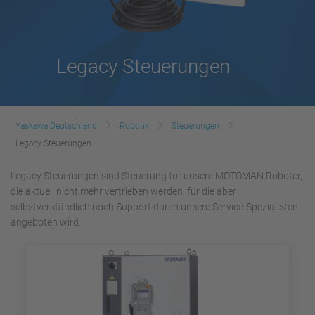
Legacy Steuerungen
Yaskawa Deutschland
Robotik
Steuerungen
Legacy Steuerungen
Legacy Steuerungen sind Steuerung für unsere MOTOMAN Roboter,
die aktuell nicht mehr vertrieben werden, für die aber
selbstverständlich noch Support durch unsere Service-Spezialisten
angeboten wird.