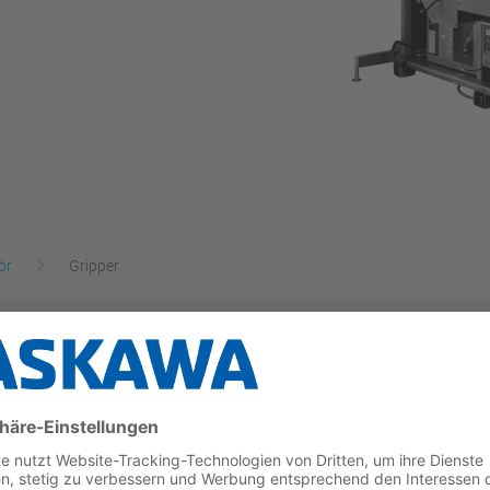
ör
Gripper
abungsgerät wurde entwickelt, um die Anforderungen ei
llen.
nge Lebensdauer und verarbeitet die meisten Arten von 