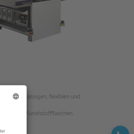
nes zuverlässigen, flexiblen und
Glas- oder Kunststoffflaschen.