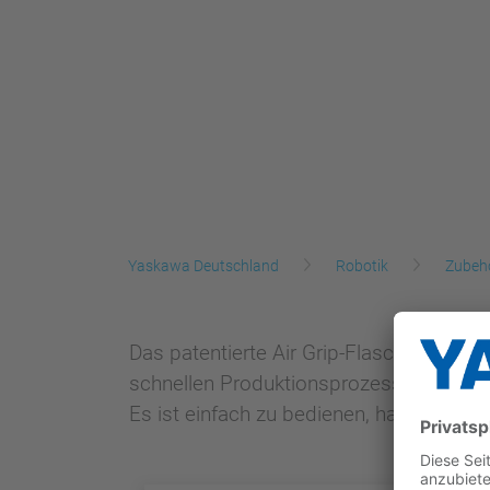
Yaskawa Deutschland
Robotik
Zubeh
Das patentierte Air Grip-Flaschenhandh
schnellen Produktionsprozesses zu erfü
Es ist einfach zu bedienen, hat eine la