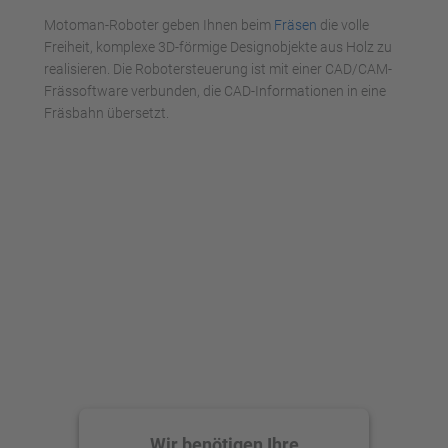
powered by
Usercentrics Consent
Management Platform
Motoman-Roboter geben Ihnen beim
Fräsen
die volle
Freiheit, komplexe 3D-förmige Designobjekte aus Holz zu
realisieren. Die Robotersteuerung ist mit einer CAD/CAM-
Frässoftware verbunden, die CAD-Informationen in eine
Fräsbahn übersetzt.
Wir benötigen Ihre