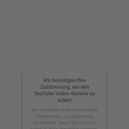
Mehr Informationen
Akzeptieren
powered by
Usercentrics Consent
Management Platform
Wir benötigen Ihre
Zustimmung, um den
YouTube Video-Service zu
laden!
Wir verwenden einen Service eines
Drittanbieters, um Videoinhalte
einzubetten. Dieser Service kann
Daten zu Ihren Aktivitäten sammeln.