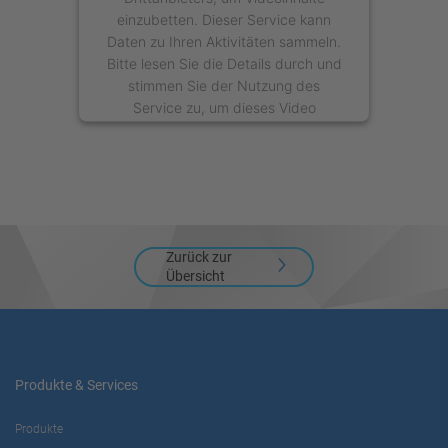
einzubetten. Dieser Service kann
Daten zu Ihren Aktivitäten sammeln.
Bitte lesen Sie die Details durch und
stimmen Sie der Nutzung des
Service zu, um dieses Video
anzusehen.
Mehr Informationen
Akzeptieren
Zurück zur
powered by
Usercentrics Consent
Übersicht
Management Platform
Produkte & Services
Produkte