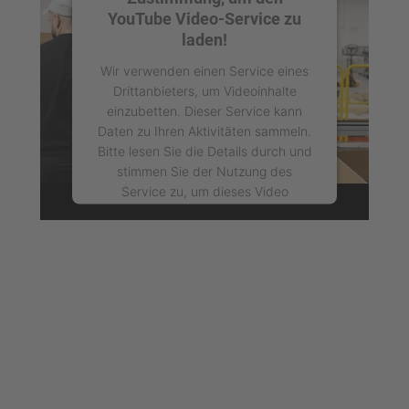
YouTube Video-Service zu
laden!
Wir verwenden einen Service eines
Drittanbieters, um Videoinhalte
einzubetten. Dieser Service kann
Daten zu Ihren Aktivitäten sammeln.
Bitte lesen Sie die Details durch und
stimmen Sie der Nutzung des
Service zu, um dieses Video
anzusehen.
Mehr Informationen
Akzeptieren
powered by
Usercentrics Consent
Management Platform