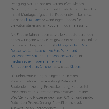
Reinigung, Ver-/Entpacken, Verschließen, Kleinen,
Gravieren, Kennzeichnen .... und Hunderte mehr. Das alles
macht Montageaufgaben für Roboter etwas komplexer
als reine
Pick&Place
-Anwendungen - jedoch für
die Automatisierung mit Robotern hochinteressant!
Alle Fügeverfahren haben spezielle Herausforderungen,
denen wir eigene Web-Seiten gewidmet haben. Da sind die
thermischen Fügeverfahren (
Lichtbogenschweißen
,
Reibschweißen
,
Laserschweißen
,
Punkt- und
Bolzenschweißen
und
Ultraschallschweißen
), die
mechanischen Fügeverfahren wie
Schrauben/Nieten/Clinchen
, sowie das
Kleben
.
Die Robotersteuerung ist eingebettet in einen
Kommunikationsfluss, empfängt Daten (z.B.
Bauteilidentifizierung, Prozesskennung), verarbeitet
Prozessdaten (z.B. Drehmoment/Kraftverläufe über
Weg/Zeit) und Prozessergebnisse (IO/NIO), und sendet
Daten über Prozeßführung, Prozeßkontrolle oder
Auswertung an übergeordnete SPS-