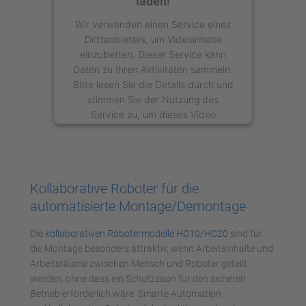
laden!
Wir verwenden einen Service eines
Drittanbieters, um Videoinhalte
einzubetten. Dieser Service kann
Daten zu Ihren Aktivitäten sammeln.
Bitte lesen Sie die Details durch und
stimmen Sie der Nutzung des
Service zu, um dieses Video
anzusehen.
Mehr Informationen
Kollaborative Roboter für die
Akzeptieren
automatisierte Montage/Demontage
powered by
Usercentrics Consent
Die
kollaborativen Robotermodelle HC10/HC20
sind für
Management Platform
die Montage besonders attraktiv, wenn Arbeitsinhalte und
Arbeitsräume zwischen Mensch und Roboter geteilt
werden, ohne dass ein Schutzzaun für den sicheren
Betrieb erforderlich wäre. Smarte Automation