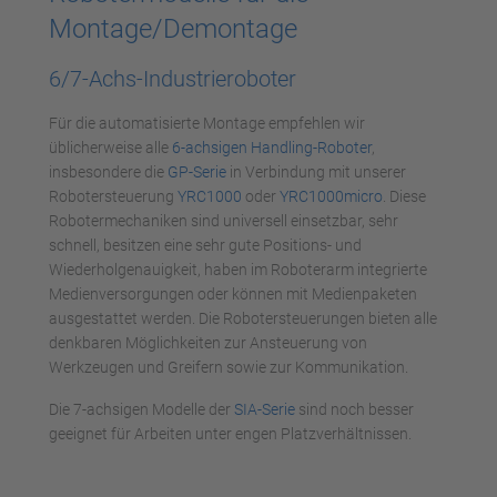
Akzeptieren
Montage/Demontage
powered by
Usercentrics Consent
Management Platform
6/7-Achs-Industrieroboter
Für die automatisierte Montage empfehlen wir
üblicherweise alle
6-achsigen Handling-Roboter
,
insbesondere die
GP-Serie
in Verbindung mit unserer
Robotersteuerung
YRC1000
oder
YRC1000micro
. Diese
Robotermechaniken sind universell einsetzbar, sehr
schnell, besitzen eine sehr gute Positions- und
Wiederholgenauigkeit, haben im Roboterarm integrierte
Medienversorgungen oder können mit Medienpaketen
ausgestattet werden. Die Robotersteuerungen bieten alle
denkbaren Möglichkeiten zur Ansteuerung von
Werkzeugen und Greifern sowie zur Kommunikation.
Die 7-achsigen Modelle der
SIA-Serie
sind noch besser
geeignet für Arbeiten unter engen Platzverhältnissen.