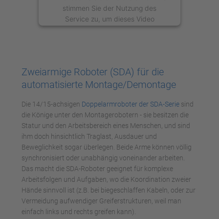
stimmen Sie der Nutzung des
Service zu, um dieses Video
anzusehen.
Mehr Informationen
Zweiarmige Roboter (SDA) für die
Akzeptieren
automatisierte Montage/Demontage
powered by
Usercentrics Consent
Die 14/15-achsigen
Doppelarmroboter der SDA-Serie
sind
Management Platform
die Könige unter den Montagerobotern - sie besitzen die
Statur und den Arbeitsbereich eines Menschen, und sind
ihm doch hinsichtlich Traglast, Ausdauer und
Beweglichkeit sogar überlegen. Beide Arme können völlig
synchronisiert oder unabhängig voneinander arbeiten.
Das macht die SDA-Roboter geeignet für komplexe
Arbeitsfolgen und Aufgaben, wo die Koordination zweier
Hände sinnvoll ist (z.B. bei biegeschlaffen Kabeln, oder zur
Vermeidung aufwendiger Greiferstrukturen, weil man
einfach links und rechts greifen kann).