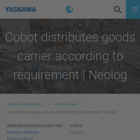
Cobot distributes goods
carrier according to
requirement | Neolog
Yaskawa Deutschland
Anwendungen
Cobot distributes goods carrier according to requirement | Neolog
ANWENDUNGSMÖGLICHKEITEN
KUNDE
Mensch-Roboter-
Neolog
Kollaboration