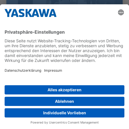
Barbas Bellfires is futureproof
Battery testing outside the