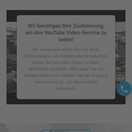
Wir benötigen Ihre Zustimmung,
um den YouTube Video-Service zu
laden!
Wir verwenden einen Service eines
Drittanbieters, um Videoinhalte einzubetten.
Dieser Service kann Daten zu Ihren
Aktivitäten sammeln. Bitte lesen Sie die
Details durch und stimmen Sie der Nutzung
des Service zu, um dieses Video
anzusehen.
Mehr Informationen
Akzeptieren
powered by
Usercentrics Consent