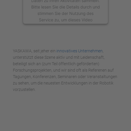
Daten zu Ihren Aktivitäten sammeln.
Bitte lesen Sie die Details durch und
stimmen Sie der Nutzung des
Service zu, um dieses Video
anzusehen.
Mehr Informationen
YASKAWA, seit jeher ein
innovatives Unternehmen
,
Akzeptieren
unterstützt diese Szene aktiv und mit Leidenschaft,
beteiligt sich an (zum Teil öffentlich geförderten)
powered by
Usercentrics Consent
Forschungsprojekten, und wir sind oft als Referenen auf
Management Platform
Tagungen, Konferenzen, Seminaren oder Veranstaltungen
zu sehen, um die neuesten Entwicklungen in der Robotik
vorzustellen.