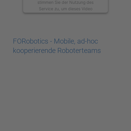
stimmen Sie der Nutzung des
Service zu, um dieses Video
anzusehen.
Mehr Informationen
FORobotics - Mobile, ad-hoc
Akzeptieren
kooperierende Roboterteams
powered by
Usercentrics Consent
Management Platform