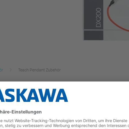
ör
Teach Pendant Zubehör
 die Arbeitssicherheit im Produktionsbereich verbess