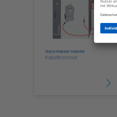
TEACH PENDANT ZUBEHÖR
Kabeltrommel