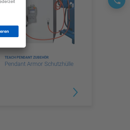
TEACH PENDANT ZUBEHÖR
Pendant Armor Schutzhülle