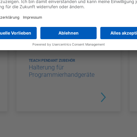
TEACH PENDANT ZUBEHÖR
Halterung für
Programmierhandgeräte