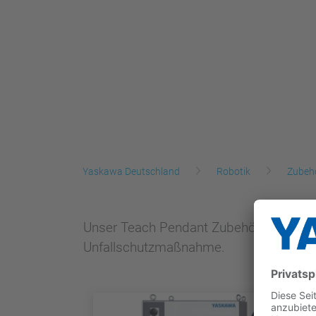
Yaskawa Deutschland
Robotik
Zubeh
Unser Teach Pendant Zubehör verbessert
Unfallschutzmaßnahme.