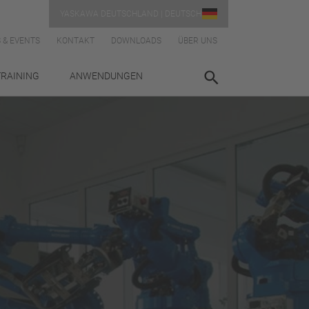
YASKAWA DEUTSCHLAND | DEUTSCH
 & EVENTS
KONTAKT
DOWNLOADS
ÜBER UNS
TRAINING
ANWENDUNGEN