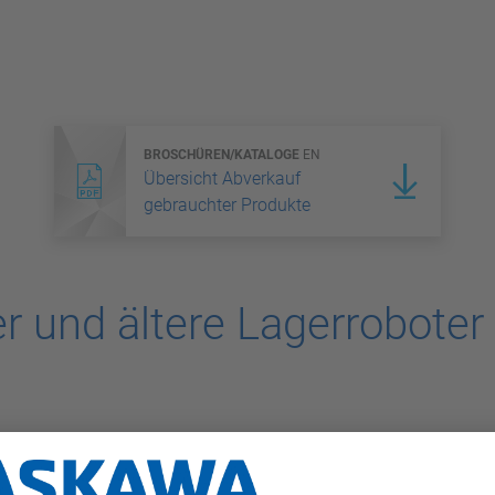
BROSCHÜREN/KATALOGE
EN
Übersicht Abverkauf
gebrauchter Produkte
 und ältere Lagerroboter