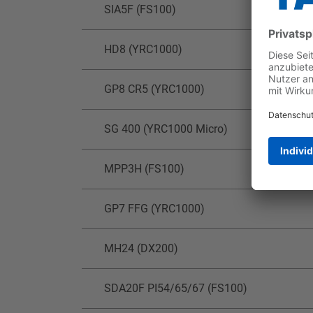
SIA5F (FS100)
HD8 (YRC1000)
GP8 CR5 (YRC1000)
SG 400 (YRC1000 Micro)
MPP3H (FS100)
GP7 FFG (YRC1000)
MH24 (DX200)
SDA20F PI54/65/67 (FS100)