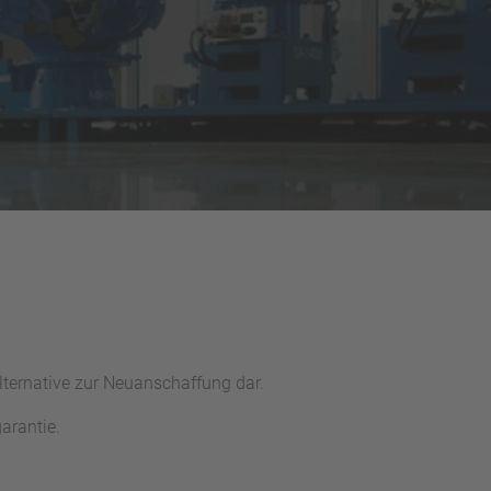
lternative zur Neuanschaffung dar.
arantie.