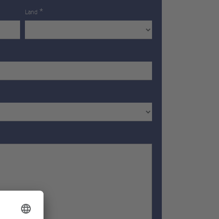
*
Land