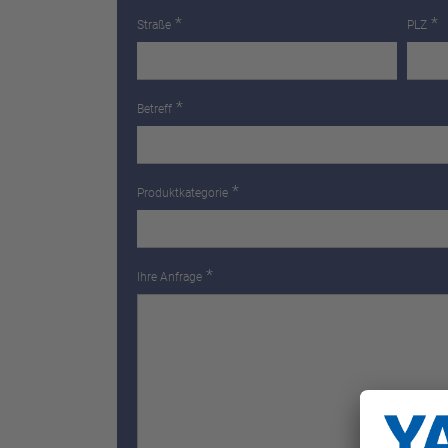
*
*
Straße
PLZ
*
Betreff
*
Produktkategorie
*
Ihre Anfrage