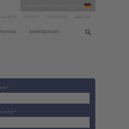
YASKAWA DEUTSCHLAND | DEUTSCH
 & EVENTS
KONTAKT
DOWNLOADS
ÜBER UNS
TRAINING
ANWENDUNGEN
*
ame
*
onnummer