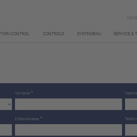
NEWS
TION CONTROL
CONTROLS
SYSTEMBAU
SERVICE & 
*
Vorname
Nachn
*
E-Mail-Adresse
Telef