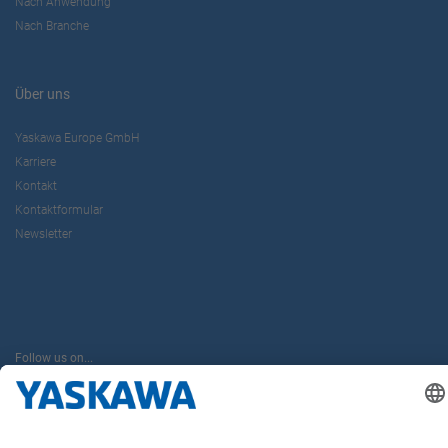
Nach Anwendung
DRIVES MOTION SUPPORT
Nach Branche
EMBEDDED SOLUTIONS (PROFICHIP)
Über uns
Yaskawa Europe GmbH
Karriere
Alexander Bürkle GmbH & Co. KG
D
Kontakt
Kontaktformular
FUNKTIONEN
PORTFOLIO
Newsletter
Partner, Sales
Controls
Robert-Bunsen-Str. 5
79108 Freiburg
CONTACT
Follow us on...