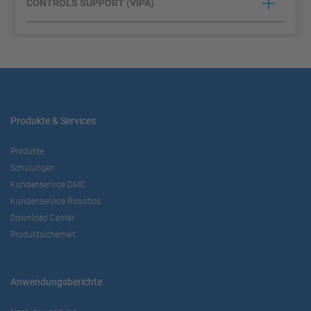
CONTROLS SUPPORT (VIPA)
Yaskawa Europe GmbH
C
FUNKTIONEN
PORTFOLIO
Yaskawa, Service, Sales
Drives, Motion, Controls,
Produkte & Services
Profichip
Produkte
Hugo-Junkers-Str. 13
Schulungen
90411 Nürnberg
Kundenservice DMC
Kundenservice Robotics
KONTAKT
Download Center
Produktsicherheit
VERTRIEB (DACH)
Anwendungsberichte
CONTROLS SUPPORT (VIPA)