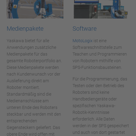
Medienpakete
Software
Yaskawa bietet für alle
MotoLogix
ist eine
Anwendungen zusätzliche
Softwareschnittstelle zum
Medienpakete für das
Teachen und Programmieren
gesamte Roboterportfolio an.
von Robotern mithilfe von
Diese Medienpakete werden
SPS-Funktionsbausteinen.
nach Kundenwunsch vor der
Für die Programmierung, das
Auslieferung direkt am
Testen oder den Betrieb des
Roboter montiert.
Roboters sind keine
Standardmäßig sind die
Handbediengeräte oder
Medienanschlüsse am
spezifischen Yaskawa-
unteren Ende des Roboters
Robotik-Kenntnisse
steckbar und werden mit den
erforderlich. Alle Daten
entsprechenden
werden in der SPS gespeichert
Gegensteckern geliefert. Das
und auch von dort gestartet
obere Ende wird offen mit