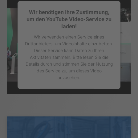
Wir benötigen Ihre Zustimmung,
um den YouTube Video-Service zu
laden!
Wir verwenden einen Service eines
Drittanbieters, um Videoinhalte einzubetten.
Dieser Service kann Daten zu Ihren
Aktivitäten sammeln. Bitte lesen Sie die
Details durch und stimmen Sie der Nutzung
des Service zu, um dieses Video
anzusehen.
Mehr Informationen
Akzeptieren
powered by
Usercentrics Consent
Management Platform