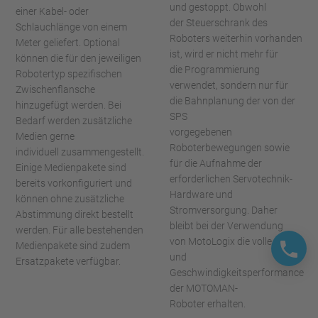
und gestoppt. Obwohl
einer Kabel- oder
der Steuerschrank des
Schlauchlänge von einem
Roboters weiterhin vorhanden
Meter geliefert. Optional
ist, wird er nicht mehr für
können die für den jeweiligen
die Programmierung
Robotertyp spezifischen
verwendet, sondern nur für
Zwischenflansche
die Bahnplanung der von der
hinzugefügt werden. Bei
SPS
Bedarf werden zusätzliche
vorgegebenen
Medien gerne
Roboterbewegungen sowie
individuell zusammengestellt.
für die Aufnahme der
Einige Medienpakete sind
erforderlichen Servotechnik-
bereits vorkonfiguriert und
Hardware und
können ohne zusätzliche
Stromversorgung. Daher
Abstimmung direkt bestellt
bleibt bei der Verwendung
werden. Für alle bestehenden
von MotoLogix die volle Bahn-
Medienpakete sind zudem
und
Ersatzpakete verfügbar.
Geschwindigkeitsperformance
der MOTOMAN-
Roboter erhalten.