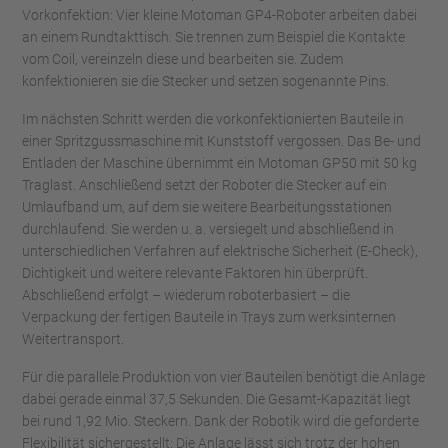
Vorkonfektion: Vier kleine Motoman GP4-Roboter arbeiten dabei
an einem Rundtakttisch. Sie trennen zum Beispiel die Kontakte
vom Coil, vereinzeln diese und bearbeiten sie. Zudem
konfektionieren sie die Stecker und setzen sogenannte Pins.
Im nächsten Schritt werden die vorkonfektionierten Bauteile in
einer Spritzgussmaschine mit Kunststoff vergossen. Das Be- und
Entladen der Maschine übernimmt ein Motoman GP50 mit 50 kg
Traglast. Anschließend setzt der Roboter die Stecker auf ein
Umlaufband um, auf dem sie weitere Bearbeitungsstationen
durchlaufend. Sie werden u. a. versiegelt und abschließend in
unterschiedlichen Verfahren auf elektrische Sicherheit (E-Check),
Dichtigkeit und weitere relevante Faktoren hin überprüft.
Abschließend erfolgt – wiederum roboterbasiert – die
Verpackung der fertigen Bauteile in Trays zum werksinternen
Weitertransport.
Für die parallele Produktion von vier Bauteilen benötigt die Anlage
dabei gerade einmal 37,5 Sekunden. Die Gesamt-Kapazität liegt
bei rund 1,92 Mio. Steckern. Dank der Robotik wird die geforderte
Flexibilität sichergestellt: Die Anlage lässt sich trotz der hohen