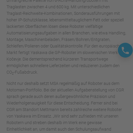
umfangreiche Palette von 6-Achs-Handlingrobotern mit
Traglasten zwischen 4 und 600 kg. Mit unterschiedlichen
Traglast-Reichweite-Kombinationen, Sonderausführungen mit
hoher IP-Schutzklasse, lebensmitteltauglichem Fett oder speziell
lackierten Oberflächen lösen diese Roboter vielfältige
Automatisierungsaufgaben in allen Branchen, wie etwa Handling,
Montage, Maschinenbeladen, Fräsen/Bohren/Entgraten,
Schleifen/Polieren oder Qualitätskontrolle. Für den europäischen
Markt fertigt Yaskawa die GP-Roboter im slowenischen Werk
Kočevje. Die dementsprechend kürzeren Transportwege
ermöglichen schnellere Lieferzeiten und reduzieren zudem den
CO
-Fußabdruck.
2
Nicht nur deshalb setzt MSA regelmäßig auf Roboter aus dem
Motoman-Portfolio. Bei der aktuellen Aufgabenstellung von CGR
sprach gerade auch deren außergewöhnliche Präzision und
Wiederholgenauigkeit für diese Entscheidung. Ferner sind bei
CGR am Standort Mettmann bereits zahlreiche weitere Roboter
von Yaskawa im Einsatz. „Wir sind sehr zufrieden mit unseren
Robotern und streben deshalb im Werk eine gewisse
Einheitlichkeit an, um damit auch den Schulungsaufwand