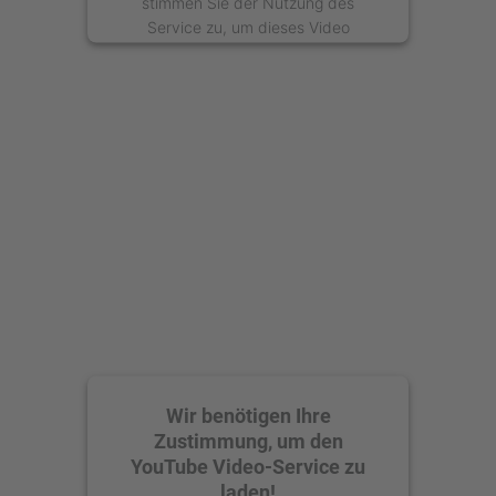
stimmen Sie der Nutzung des
Service zu, um dieses Video
anzusehen.
Mehr Informationen
Akzeptieren
powered by
Usercentrics Consent
Management Platform
Wir benötigen Ihre
Zustimmung, um den
YouTube Video-Service zu
laden!