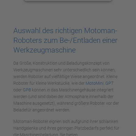
anzusehen.
Mehr Informationen
Auswahl des richtigen Motoman-
Akzeptieren
Roboters zum Be-/Entladen einer
powered by
Usercentrics Consent
Werkzeugmaschine
Management Platform
Da Größe, Konstruktion und Beladungskonzept von
Werkzeugmaschinen sehr unterschiedlich sein können,
werden Roboter auf vielfältige Weise angeordnet. Kleine
Roboter für kleine Werkstücke, wie der
MotoMini
,
GP7
oder
GP8
können in das Maschinengehäuse integriert
werden (und sind dabei der Atmosphäre innerhalb der
Maschine ausgesetzt), während größere Roboter vor der
Beladetür angeordnet werden.
Motoman-Roboter eignen sich aufgrund ihrer schlanken
Handgelenke und ihres geringen Platzbedarfs perfekt für
die Maschinenbeladung. Sie bieten