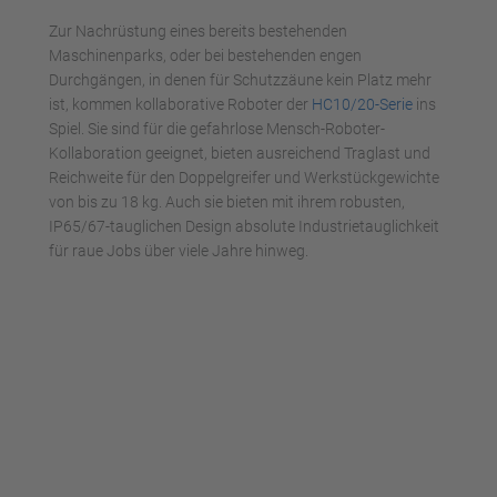
powered by
Usercentrics Consent
Zur Nachrüstung eines bereits bestehenden
Management Platform
Maschinenparks, oder bei bestehenden engen
Durchgängen, in denen für Schutzzäune kein Platz mehr
ist, kommen kollaborative Roboter der
HC10/20-Serie
ins
Spiel. Sie sind für die gefahrlose Mensch-Roboter-
Kollaboration geeignet, bieten ausreichend Traglast und
Reichweite für den Doppelgreifer und Werkstückgewichte
von bis zu 18 kg. Auch sie bieten mit ihrem robusten,
IP65/67-tauglichen Design absolute Industrietauglichkeit
für raue Jobs über viele Jahre hinweg.