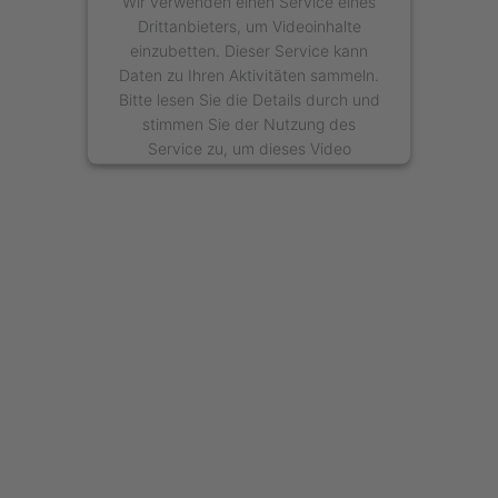
Wir verwenden einen Service eines
Drittanbieters, um Videoinhalte
einzubetten. Dieser Service kann
Daten zu Ihren Aktivitäten sammeln.
Bitte lesen Sie die Details durch und
stimmen Sie der Nutzung des
Service zu, um dieses Video
anzusehen.
Mehr Informationen
Akzeptieren
powered by
Usercentrics Consent
Management Platform