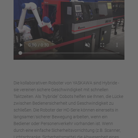
Akzeptieren
powered by
Usercentrics Consent
Management Platform
Die kollaborativen Roboter von YASKAWA sind Hybride -
sie vereinen sichere Geschwindigkeit mit schnellen
Taktzeiten. Als "hybride" Cobots helfen sie Ihnen, die Lücke
zwischen Bedienersicherheit und Geschwindigkeit zu
schließen. Die Roboter der HC-Serie können einerseits in
langsamer/sicherer Bewegung arbeiten, wenn ein
Bediener oder Personenverkehr vorhanden ist. Wenn
durch eine einfache Sicherheitsvorrichtung (z.B. Scanner,
Lichtschranke, Sicherheitsmatte) die Abwesenheit eines