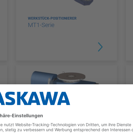
WERKSTÜCK-POSITIONIERER
MT1-Serie