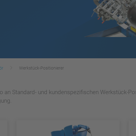
ör
Werkstück-Positionierer
lio an Standard- und kundenspezifischen Werkstück-Posi
gung.