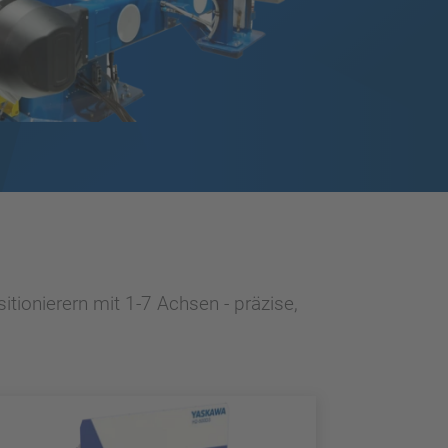
tionierern mit 1-7 Achsen - präzise,