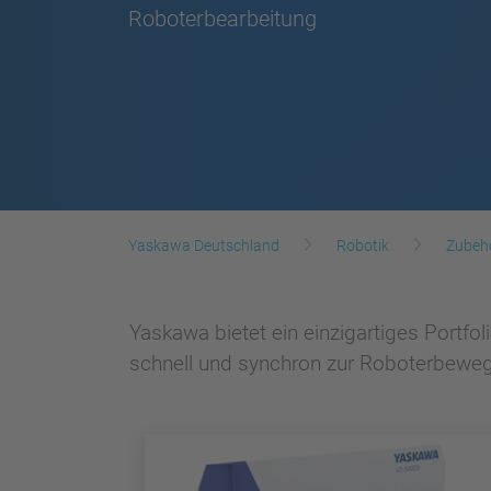
Roboterbearbeitung
Yaskawa Deutschland
Robotik
Zubeh
Yaskawa bietet ein einzigartiges Portfo
schnell und synchron zur Roboterbewe