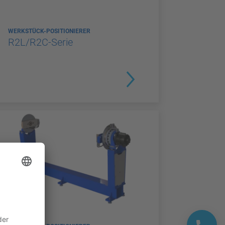
WERKSTÜCK-POSITIONIERER
R2L/R2C-Serie