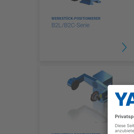
WERKSTÜCK-POSITIONIERER
B2L/B2C-Serie