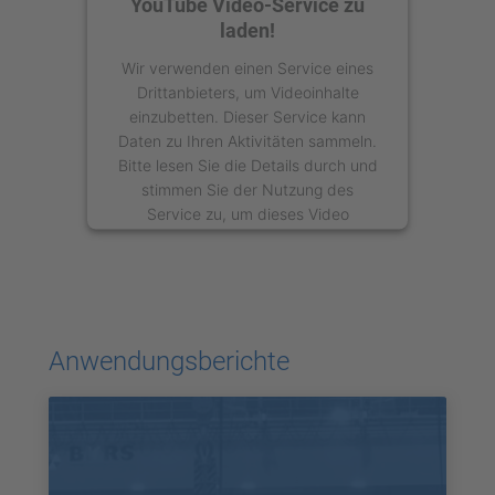
YouTube Video-Service zu
laden!
Wir verwenden einen Service eines
Drittanbieters, um Videoinhalte
einzubetten. Dieser Service kann
Daten zu Ihren Aktivitäten sammeln.
Bitte lesen Sie die Details durch und
stimmen Sie der Nutzung des
Service zu, um dieses Video
anzusehen.
Mehr Informationen
Akzeptieren
Anwendungsberichte
powered by
Usercentrics Consent
Management Platform