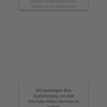
stimmen Sie der Nutzung des
Service zu, um dieses Video
anzusehen.
Mehr Informationen
Akzeptieren
powered by
Usercentrics Consent
Management Platform
Wir benötigen Ihre
Zustimmung, um den
YouTube Video-Service zu
laden!