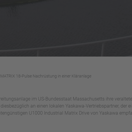
MATRIX 18-Pulse Nachrüstung in einer Kläranlage
eitungsanlage im US-Bundesstaat Massachusetts ihre veraltet
 diesbezüglich an einen lokalen Yaskawa-Vertriebspartner, der 
tengünstigen U1000 Industrial Matrix Drive von Yaskawa empfa