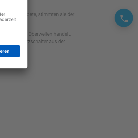
a.
erter verwendete, stimmten sie der
d niedrigen Oberwellen handelt,
ehende Schutzschalter aus der