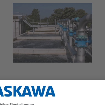
annte, dass ein kompletter Austausch wahrscheinlich ein Gehäus
s Personal am Standort Zeit benötigen, um sich mit dem neuen