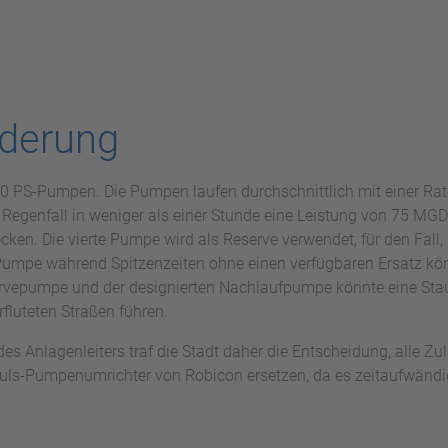
rderung
350 PS-Pumpen. Die Pumpen laufen durchschnittlich mit einer Ra
 Regenfall in weniger als einer Stunde eine Leistung von 75 MGD
en. Die vierte Pumpe wird als Reserve verwendet, für den Fall, 
r Pumpe während Spitzenzeiten ohne einen verfügbaren Ersatz kön
servepumpe und der designierten Nachlaufpumpe könnte eine Sta
luteten Straßen führen.
 Anlagenleiters traf die Stadt daher die Entscheidung, alle Zula
Puls-Pumpenumrichter von Robicon ersetzen, da es zeitaufwändi