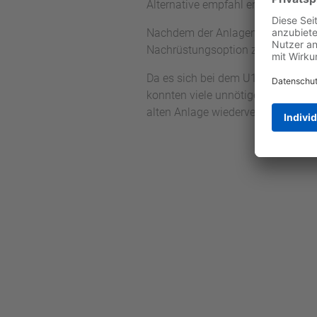
Alternative empfahl er daher eine
Nachdem der Anlagenbetreiber eine
Nachrüstungsoption zu.
Da es sich bei dem U1000 um eine
konnten viele unnötige Komponent
alten Anlage wiederverwendet.