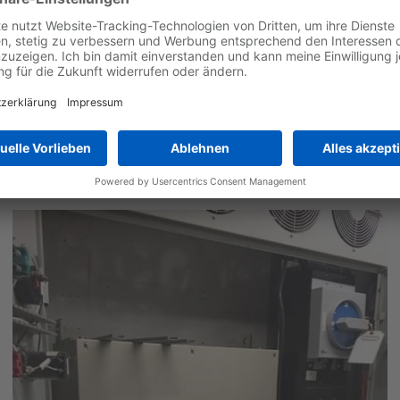
 Nachrüstung mit dem U1000 Industrial Matrix Drive von Yaskaw
n Schwester­betrieb kontaktiert hatte, der bereits Yaskawa-Konv
n eigenständigen Frequenzumrichter mit Rückspeisekapazität un
en im Gehäuse entfernt werden. Darüber hinaus wurde der best