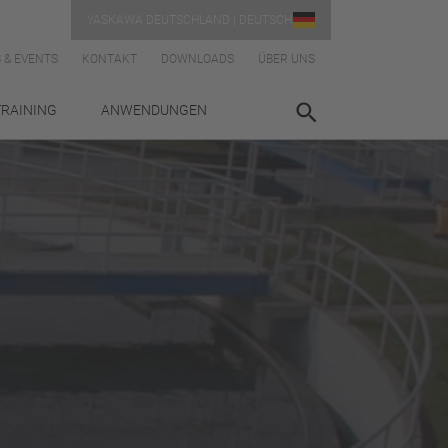
YASKAWA DEUTSCHLAND | DEUTSCH
 & EVENTS
KONTAKT
DOWNLOADS
ÜBER UNS
TRAINING
ANWENDUNGEN