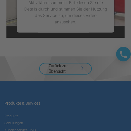
Aktivitäten sammeln. Bitte lesen Sie die
Details durch und stimmen Sie der Nutzung
des Service zu, um dieses Video
anzusehen.
Mehr Informationen
Akzeptieren
powered by
Usercentrics Consent
Zurück zur
Management Platform
Übersicht
Produkte & Services
Produkte
Schulungen
Kundenservice DMC