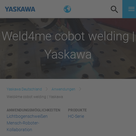
Weld4me cobot welding |
Yaskawa
Yaskawa Deutschland
Anwendungen
Weld4me cobot welding | Yaskawa
ANWENDUNGSMÖGLICHKEITEN
PRODUKTE
Lichtbogenschweißen
HC-Serie
Mensch-Roboter-
Kollaboration