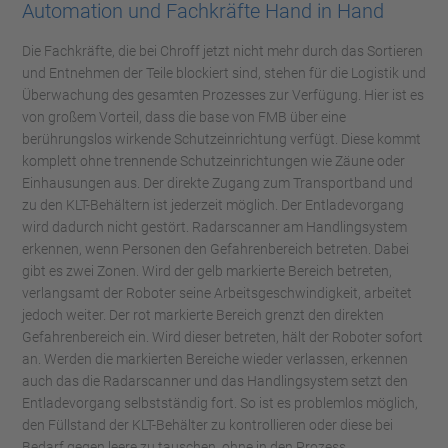
Automation und Fachkräfte Hand in Hand
Die Fachkräfte, die bei Chroff jetzt nicht mehr durch das Sortieren
und Entnehmen der Teile blockiert sind, stehen für die Logistik und
Überwachung des gesamten Prozesses zur Verfügung. Hier ist es
von großem Vorteil, dass die base von FMB über eine
berührungslos wirkende Schutzeinrichtung verfügt. Diese kommt
komplett ohne trennende Schutzeinrichtungen wie Zäune oder
Einhausungen aus. Der direkte Zugang zum Transportband und
zu den KLT-Behältern ist jederzeit möglich. Der Entladevorgang
wird dadurch nicht gestört. Radarscanner am Handlingsystem
erkennen, wenn Personen den Gefahrenbereich betreten. Dabei
gibt es zwei Zonen. Wird der gelb markierte Bereich betreten,
verlangsamt der Roboter seine Arbeitsgeschwindigkeit, arbeitet
jedoch weiter. Der rot markierte Bereich grenzt den direkten
Gefahrenbereich ein. Wird dieser betreten, hält der Roboter sofort
an. Werden die markierten Bereiche wieder verlassen, erkennen
auch das die Radarscanner und das Handlingsystem setzt den
Entladevorgang selbstständig fort. So ist es problemlos möglich,
den Füllstand der KLT-Behälter zu kontrollieren oder diese bei
Bedarf gegen leere zu tauschen, ohne in den Prozess