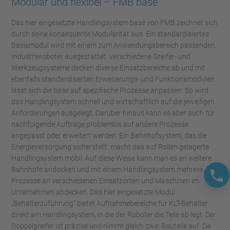
Modular und flexibel – FMB base
Das hier eingesetzte Handlingsystem base von FMB zeichnet sich
durch seine konsequente Modularität aus. Ein standardisiertes
Basismodul wird mit einem zum Anwendungsbereich passenden
Industrieroboter ausgestattet. Verschiedene Greifer- und
Werkzeugsysteme decken diverse Einsatzbereiche ab und mit
ebenfalls standardisierten Erweiterungs- und Funktionsmodulen
lässt sich die base auf spezifische Prozesse anpassen. So wird
das Handlingsystem schnell und wirtschaftlich auf die jeweiligen
Anforderungen ausgelegt. Darüber hinaus kann es aber auch für
nachfolgende Aufträge problemlos auf andere Prozesse
angepasst oder erweitert werden. Ein Bahnhofsystem, das die
Energieversorgung sicherstellt, macht das auf Rollen gelagerte
Handlingsystem mobil. Auf diese Weise kann man es an weitere
Bahnhöfe andocken und mit einem Handlingsystem mehrere
Prozesse an verschiedenen Einsatzorten und Maschinen im
Unternehmen abdecken. Das hier eingesetzte Modul
„Behälterzuführung“ bietet Aufnahmebereiche für KLT-Behälter
direkt am Handlingsystem, in die der Roboter die Teile ab legt. Der
Doppelgreifer ist präzise und nimmt gleich zwei Bauteile auf. Da