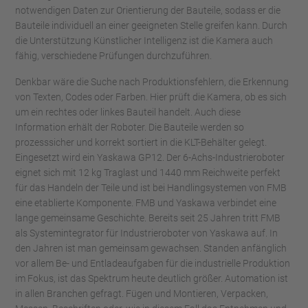
notwendigen Daten zur Orientierung der Bauteile, sodass er die
Bauteile individuell an einer geeigneten Stelle greifen kann. Durch
die Unterstützung Künstlicher Intelligenz ist die Kamera auch
fähig, verschiedene Prüfungen durchzuführen.
Denkbar wäre die Suche nach Produktionsfehlern, die Erkennung
von Texten, Codes oder Farben. Hier prüft die Kamera, ob es sich
um ein rechtes oder linkes Bauteil handelt. Auch diese
Information erhält der Roboter. Die Bauteile werden so
prozesssicher und korrekt sortiert in die KLT-Behälter gelegt.
Eingesetzt wird ein Yaskawa GP12. Der 6-Achs-Industrieroboter
eignet sich mit 12 kg Traglast und 1440 mm Reichweite perfekt
für das Handeln der Teile und ist bei Handlingsystemen von FMB
eine etablierte Komponente. FMB und Yaskawa verbindet eine
lange gemeinsame Geschichte. Bereits seit 25 Jahren tritt FMB
als Systemintegrator für Industrieroboter von Yaskawa auf. In
den Jahren ist man gemeinsam gewachsen. Standen anfänglich
vor allem Be- und Entladeaufgaben für die industrielle Produktion
im Fokus, ist das Spektrum heute deutlich größer. Automation ist
in allen Branchen gefragt. Fügen und Montieren, Verpacken,