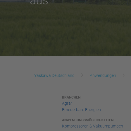
aus
Yaskawa Deutschland
Anwendungen
BRANCHEN
Agrar
Erneuerbare Energien
ANWENDUNGSMÖGLICHKEITEN
Kompressoren & Vakuumpumpen