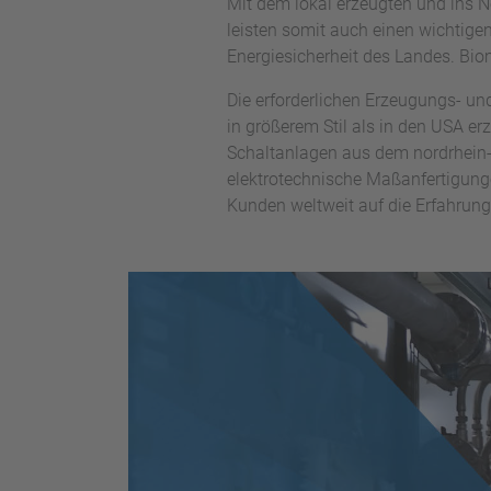
Mit dem lokal erzeugten und ins N
leisten somit auch einen wichtige
Energiesicherheit des Landes. Bio
Die erforderlichen Erzeugungs- u
in größerem Stil als in den USA er
Schaltanlagen aus dem nordrhein-w
elektrotechnische Maßanfertigung
Kunden weltweit auf die Erfahrun