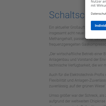
Schaltschrank
Ein aktueller Großauftrag umfass
insgesamt acht neue Biogaserzeug
Methangehalt, passend für das jew
frequenzgeregelten Gaskompressor
„Der wirtschaftliche Betrieb einer
Anlagenbau und Vorstand der Envi
technische Verfügbarkeit, die wir
Auch für die Elektrotechnik-Profis
Flexibilität und Anlagen-Zuverläs
zuverlässig ‚auf der grünen Wiese
Umso größer war der Schreck, als 
aufgrund der weltweiten Chipkrise 