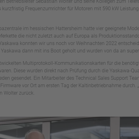
ffen Betriebsleiter Sebastian Wolter und seine Kollegen zum Telef
kurzfristig Frequenzumrichter für Motoren mit 590 kW Leistung 
pazentrale im hessischen Hattersheim hatte vier geeignete Model
ferkette die nicht zuletzt auch auf Europa als Produktionsstand
Yaskawa konnten wir uns noch vor Weihnachten 2022 entscheid
 Yaskawa dann mit ins Boot geholt und wurden von da an super b
twickelten Multiprotokoll-Kommunikationskarten für die benötig
 waren. Diese wurden direkt nach Prüfung durch die Yaskawa-Qu
reden gesendet. Ein Mitarbeiter des Technical Sales Support Te
Firmware vor Ort am ersten Tag der Kaltinbetriebnahme durch. „
n Wolter zurück.