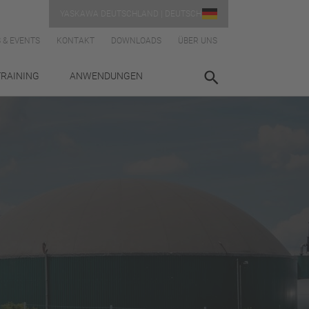
YASKAWA DEUTSCHLAND | DEUTSCH
 & EVENTS
KONTAKT
DOWNLOADS
ÜBER UNS
TRAINING
ANWENDUNGEN