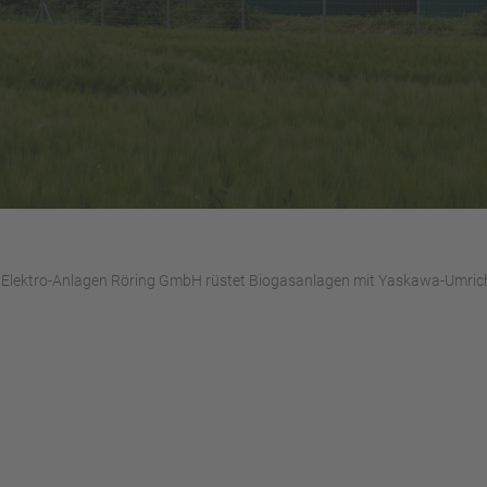
Elektro-Anlagen Röring GmbH rüstet Biogasanlagen mit Yaskawa-Umric