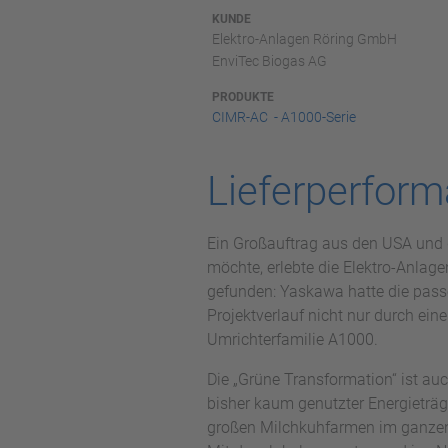
KUNDE
Elektro-Anlagen Röring GmbH
EnviTec Biogas AG
PRODUKTE
CIMR-AC - A1000-Serie
Lieferperform
Ein Großauftrag aus den USA und da
möchte, erlebte die Elektro-Anlag
gefunden: Yaskawa hatte die pas
Projektverlauf nicht nur durch ein
Umrichterfamilie A1000.
Die „Grüne Transformation“ ist au
bisher kaum genutzter Energieträg
großen Milchkuhfarmen im ganzen 