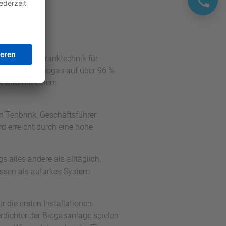
as
en Schaltschranktechnik für
 denen das Biogas auf über 96 %
k wird mit einem
en Tenbrink, Geschäftsführer
 erreicht durch eine hohe
 alles andere als alltäglich.
üssen als autarkes System
 die ersten Installationen
erdichter der Biogasanlage spielen