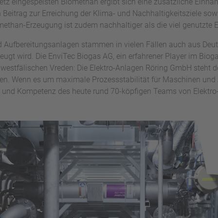
etz eingespeisten Biomethan ergibt sich eine zusätzliche Einna
n Beitrag zur Erreichung der Klima- und Nachhaltigkeitsziele so
methan-Erzeugung ist zudem nachhaltiger als die viel genutzte
nd Aufbereitungsanlagen stammen in vielen Fällen auch aus Deu
zeugt wird. Die EnviTec Biogas AG, ein erfahrener Player im Bio
estfälischen Vreden: Die Elektro-Anlagen Röring GmbH steht do
en. Wenn es um maximale Prozessstabilität für Maschinen und A
g und Kompetenz des heute rund 70-köpfigen Teams von Elektro