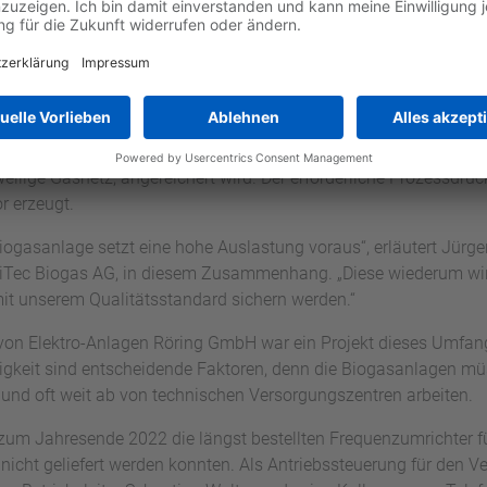
technik für EnviTec Biog
t die Planung, Programmierung und Inbetriebnahme der komplett
ungs- und -aufbereitungsanlagen für die EnviTec Biogas AG, in
eilige Gasnetz, angereichert wird. Der erforderliche Prozessdruc
 erzeugt.
 Biogasanlage setzt eine hohe Auslastung voraus“, erläutert Jürg
Tec Biogas AG, in diesem Zusammenhang. „Diese wiederum wird
 mit unserem Qualitätsstandard sichern werden.“
 von Elektro-Anlagen Röring GmbH war ein Projekt dieses Umfangs
sigkeit sind entscheidende Faktoren, denn die Biogasanlagen m
‘ und oft weit ab von technischen Versorgungszentren arbeiten.
zum Jahresende 2022 die längst bestellten Frequenzumrichter für
nicht geliefert werden konnten. Als Antriebssteuerung für den V