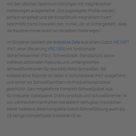
mit den üblichen Spannvorrichtungen mit magnetischen
Halterungen ausgestattet. „Die zugesägten Profile werden
einfach eingelegt und per Knopfdruck magnetisch fixiert“,
beschreibt Kamil Kowalski den Vorteil. „So ist sichergestellt, dass
die Bauteile immer exakt an derselben Stelle liegen.“
Im Einzelnen besteht die
Weld4Me-Zelle
aus einem Cobot
HC10DT
IP67, einer Steuerung
YRC1000
mit funktionaler
Sicherheitseinheit (FSU), Schweißtisch, Blendschutz sowie
weiteren optionalen Features und umfangreichen
Schweißfunktionen für das MIG/MAG-Schweißen. Der
kollaborative Roboter ist dabei in Schutzklasse IP67 ausgeführt
und somit vor Schweißspritzern im Produktionsprozess
geschützt. Das mitgelieferte Komplett-Schweißpaket aus
Stromquelle, Kabelpaket, Drahtvorschub und Schweißbrenner ist
von zahlreichen namhaften Herstellern verfügbar. Inzwischen
bietet Yaskawa diese kompakte Cobot-Schweißlösung auch als
CE-fähige Komplettzelle Weld4Me CE an.