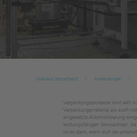
Yaskawa Deutschland
Anwendungen
Verpackungsprozesse sind sehr k
Verpackungsmaterial als auch mit 
eingesetzte Automatisierung einig
leistungsfähigen Servoachsen, di
ist es dann, wenn sich die unter