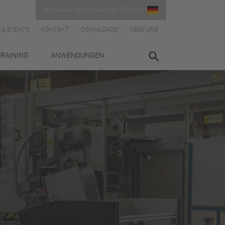
YASKAWA DEUTSCHLAND | DEUTSCH
 & EVENTS
KONTAKT
DOWNLOADS
ÜBER UNS
TRAINING
ANWENDUNGEN