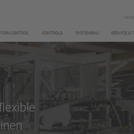
NEWS
TION CONTROL
CONTROLS
SYSTEMBAU
SERVICE & 
flexible
inen