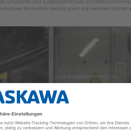
ie Zykluszeiten sind ausgesprochen kurz und reaktionsschnelle A
 Servoachsen fiel die Wahl deshalb gleich aus mehreren Gründe