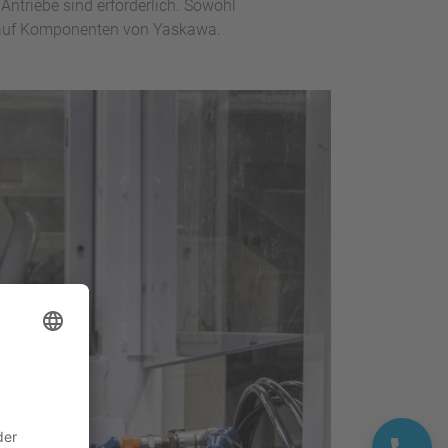
ntriebe sind erforderlich. Sowohl
n auf Komponenten von Yaskawa.