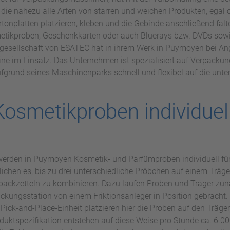
ie nahezu alle Arten von starren und weichen Produkten, egal 
artonplatten platzieren, kleben und die Gebinde anschließend fal
tikproben, Geschenkkarten oder auch Bluerays bzw. DVDs sowie 
rgesellschaft von ESATEC hat in ihrem Werk in Puymoyen bei An
 im Einsatz. Das Unternehmen ist spezialisiert auf Verpackung
fgrund seines Maschinenparks schnell und flexibel auf die unte
osmetikproben individuel
erden in Puymoyen Kosmetik- und Parfümproben individuell für
chen es, bis zu drei unterschiedliche Pröbchen auf einem Träg
ackzetteln zu kombinieren. Dazu laufen Proben und Träger zunä
kungsstation von einem Friktionsanleger in Position gebracht. E
e Pick-and-Place-Einheit platzieren hier die Proben auf den Träge
oduktspezifikation entstehen auf diese Weise pro Stunde ca. 6.0