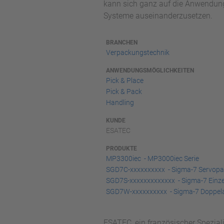
kann sich ganz auf die Anwendung 
Systeme auseinanderzusetzen.
BRANCHEN
Verpackungstechnik
ANWENDUNGSMÖGLICHKEITEN
Pick & Place
Pick & Pack
Handling
KUNDE
ESATEC
PRODUKTE
MP3300iec - MP3000iec Serie
SGD7C-xxxxxxxxxx - Sigma-7 Servopack
SGD7S-xxxxxxxxxxxxx - Sigma-7 Einz
SGD7W-xxxxxxxxxx - Sigma-7 Doppel
ESATEC, ein französischer Spezial