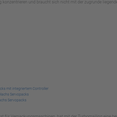
konzentrieren und braucht sich nicht mit der zugrunde liegend
s mit integriertem Controller
elachs Servopacks
achs Servopacks
ist für Verpackungsmaschinen, hat mit der Turbomailing eine be