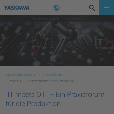
Yaskawa Deutschland
News & Events
"IT meets OT" – Ein Praxisforum für die Produktion
"IT meets OT" – Ein Praxisforum
für die Produktion