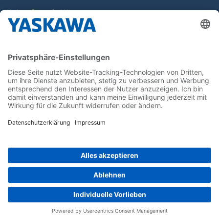
Yaskawa Europe GmbH
Karriere
Kontakt
Kontaktformular
Newsletter
Follow us on...
Home
AGB
Impressum
Privacy
Cookie Choices
Whistleblowing
Yaskawa Europe GmbH