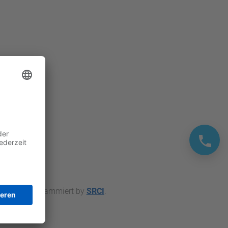
ontage. Programmiert by
SRCI
.