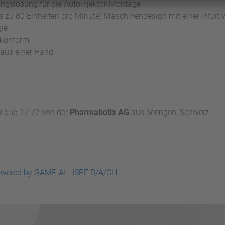
gslösung für die Autoinjektor-Montage
(bis zu 80 Einheiten pro Minute) Maschinendesign mit einer intui
ie
-konform
s aus einer Hand
9 656 17 72 von der
Pharmabotix AG
aus Seengen, Schweiz
owered by GAMP AI - ISPE D/A/CH