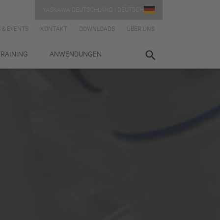
YASKAWA DEUTSCHLAND | DEUTSCH
 & EVENTS
KONTAKT
DOWNLOADS
ÜBER UNS
TRAINING
ANWENDUNGEN