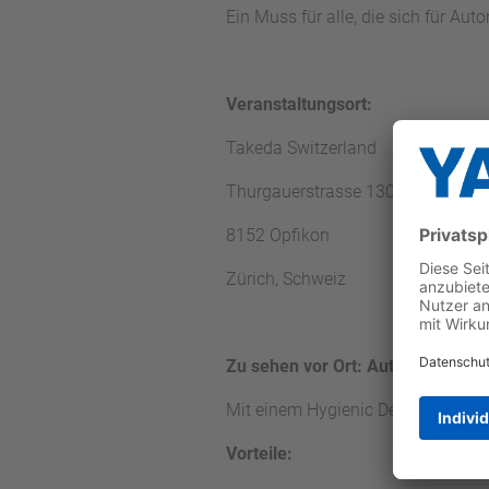
Ein Muss für alle, die sich für Au
Veranstaltungsort:
Takeda Switzerland
Thurgauerstrasse 130
8152 Opfikon
Zürich, Schweiz
Zu sehen vor Ort:
Autoinjektor-L
Mit einem Hygienic Design Robot
Vorteile: