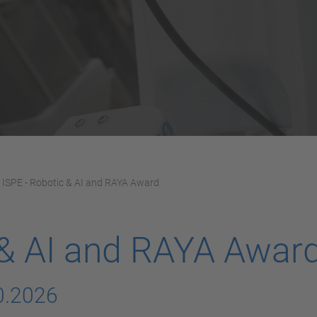
ISPE - Robotic & AI and RAYA Award
 & AI and RAYA Awar
0.2026