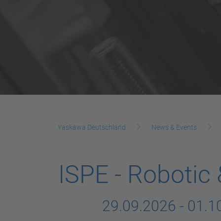
Yaskawa Deutschland
News & Events
ISPE - Robotic
29.09.2026
-
01.1