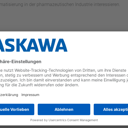
tomatisierung in der pharmazeutischen Industrie interessieren.
ösung
HD8
in einer Robotik-Lösungszelle. Anwendung: Autoinjektor-M